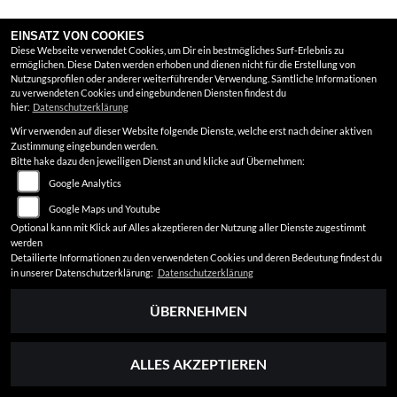
EINSATZ VON COOKIES
Diese Webseite verwendet Cookies, um Dir ein bestmögliches Surf-Erlebnis zu
ermöglichen. Diese Daten werden erhoben und dienen nicht für die Erstellung von
Nutzungsprofilen oder anderer weiterführender Verwendung. Sämtliche Informationen
zu verwendeten Cookies und eingebundenen Diensten findest du
hier:
Datenschutzerklärung
Wir verwenden auf dieser Website folgende Dienste, welche erst nach deiner aktiven
Zustimmung eingebunden werden.
Bitte hake dazu den jeweiligen Dienst an und klicke auf Übernehmen:
HONDA FORZA 125
Google Analytics
Google Maps und Youtube
6 549 EUR
6 749 EUR
Optional kann mit Klick auf Alles akzeptieren der Nutzung aller Dienste zugestimmt
werden
2026 | 0 km | Neufahrzeug
Detailierte Informationen zu den verwendeten Cookies und deren Bedeutung findest du
in unserer Datenschutzerklärung:
Datenschutzerklärung
ÜBERNEHMEN
ALLES AKZEPTIEREN